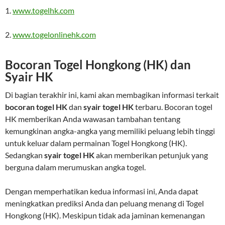
1.
www.togelhk.com
2.
www.togelonlinehk.com
Bocoran Togel Hongkong (HK) dan
Syair HK
Di bagian terakhir ini, kami akan membagikan informasi terkait
bocoran togel HK
dan
syair togel HK
terbaru. Bocoran togel
HK memberikan Anda wawasan tambahan tentang
kemungkinan angka-angka yang memiliki peluang lebih tinggi
untuk keluar dalam permainan Togel Hongkong (HK).
Sedangkan
syair togel HK
akan memberikan petunjuk yang
berguna dalam merumuskan angka togel.
Dengan memperhatikan kedua informasi ini, Anda dapat
meningkatkan prediksi Anda dan peluang menang di Togel
Hongkong (HK). Meskipun tidak ada jaminan kemenangan