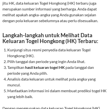
jitu HK, data keluaran Togel Hongkong (HK) terbaru juga
merupakan sumber informasi yang berharga. Anda dapat
melihat apakah angka-angka yang Anda gunakan sejalan
dengan pola keluaran sebelumnya atau perlu disesuaikan.
Langkah-langkah untuk Melihat Data
Keluaran Togel Hongkong (HK) Terbaru:
Kunjungi situs resmi penyedia data keluaran Togel
Hongkong (HK).
Pilih tanggal dan periode yang ingin Anda lihat.
Tampilkan
hasil keluaran togel HK
pada tanggal dan
periode yang Anda pilih.
Analisis data keluaran untuk melihat pola angka yang
muncul.
Manfaatkan informasi ini dalam membuat prediksi togel HK
yang lebih baik.
Dengan menggunakan data keluaran Togel Hongkong (HK)