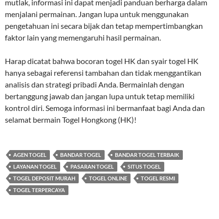
mutlak, informasi ini dapat menjadi panduan berharga dalam
menjalani permainan. Jangan lupa untuk menggunakan
pengetahuan ini secara bijak dan tetap mempertimbangkan
faktor lain yang memengaruhi hasil permainan.
Harap dicatat bahwa bocoran togel HK dan syair togel HK
hanya sebagai referensi tambahan dan tidak menggantikan
analisis dan strategi pribadi Anda. Bermainlah dengan
bertanggung jawab dan jangan lupa untuk tetap memiliki
kontrol diri. Semoga informasi ini bermanfaat bagi Anda dan
selamat bermain Togel Hongkong (HK)!
AGEN TOGEL
BANDAR TOGEL
BANDAR TOGEL TERBAIK
LAYANAN TOGEL
PASARAN TOGEL
SITUS TOGEL
TOGEL DEPOSIT MURAH
TOGEL ONLINE
TOGEL RESMI
TOGEL TERPERCAYA