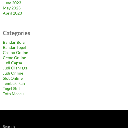
June 2023
May 2023
April 2023
Categories
Bandar Bola
Bandar Togel
Casino Online
Ceme Online
Judi Capsa
Judi Olahraga
Judi Online
Slot Online
Tembak Ikan
Togel Slot
Toto Macau
Search