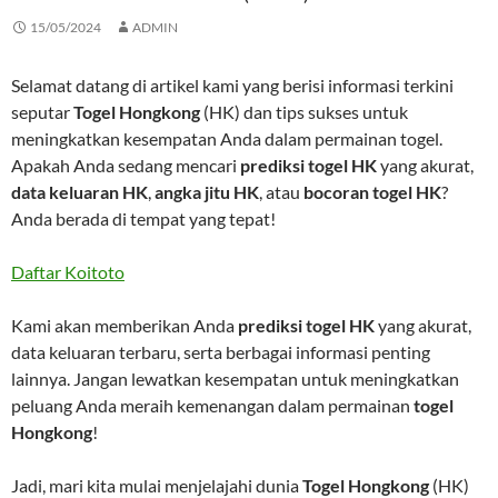
15/05/2024
ADMIN
Selamat datang di artikel kami yang berisi informasi terkini
seputar
Togel Hongkong
(HK) dan tips sukses untuk
meningkatkan kesempatan Anda dalam permainan togel.
Apakah Anda sedang mencari
prediksi togel HK
yang akurat,
data keluaran HK
,
angka jitu HK
, atau
bocoran togel HK
?
Anda berada di tempat yang tepat!
Daftar Koitoto
Kami akan memberikan Anda
prediksi togel HK
yang akurat,
data keluaran terbaru, serta berbagai informasi penting
lainnya. Jangan lewatkan kesempatan untuk meningkatkan
peluang Anda meraih kemenangan dalam permainan
togel
Hongkong
!
Jadi, mari kita mulai menjelajahi dunia
Togel Hongkong
(HK)