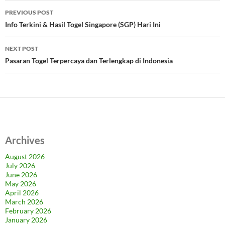
Post
PREVIOUS POST
navigation
Info Terkini & Hasil Togel Singapore (SGP) Hari Ini
NEXT POST
Pasaran Togel Terpercaya dan Terlengkap di Indonesia
Archives
August 2026
July 2026
June 2026
May 2026
April 2026
March 2026
February 2026
January 2026