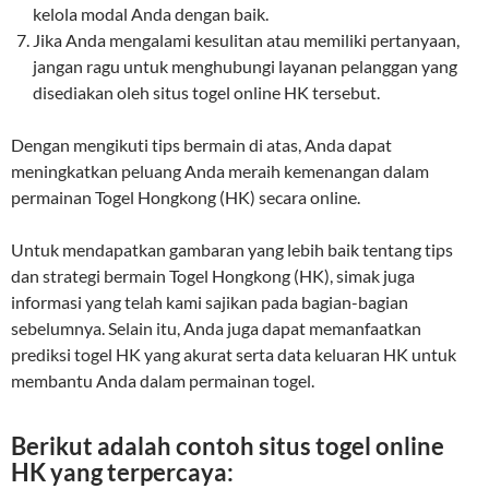
kelola modal Anda dengan baik.
Jika Anda mengalami kesulitan atau memiliki pertanyaan,
jangan ragu untuk menghubungi layanan pelanggan yang
disediakan oleh situs togel online HK tersebut.
Dengan mengikuti tips bermain di atas, Anda dapat
meningkatkan peluang Anda meraih kemenangan dalam
permainan Togel Hongkong (HK) secara online.
Untuk mendapatkan gambaran yang lebih baik tentang tips
dan strategi bermain Togel Hongkong (HK), simak juga
informasi yang telah kami sajikan pada bagian-bagian
sebelumnya. Selain itu, Anda juga dapat memanfaatkan
prediksi togel HK yang akurat serta data keluaran HK untuk
membantu Anda dalam permainan togel.
Berikut adalah contoh situs togel online
HK yang terpercaya: