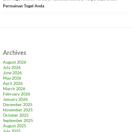
Permainan Togel Anda
Archives
August 2026
July 2026
June 2026
May 2026
April 2026
March 2026
February 2026
January 2026
December 2025
November 2025
October 2025
September 2025
August 2025
July 2025