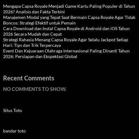
Mengapa Capsa Royale Menjadi Game Kartu Paling Populer di Tahun
2026? Analisis dan Fakta Terkini
Manajemen Modal yang Tepat Saat Bermain Capsa Royale Agar Tidak
Boncos: Strategi Efektif untuk Pemain
Cara Download dan Instal Capsa Royale di Android dan iOS Tahun
2026 Secara Mudah dan Cepat
Strategi Rahasia Menang Capsa Royale Agar Selalu Jackpot Setiap
Hari: Tips dan Trik Terpercaya
Event Dan Kejuaraan Olahraga Internasional Paling Dinanti Tahun
2026: Persiapan dan Ekspektasi Global
Recent Comments
NO COMMENTS TO SHOW.
Situs Toto
bandar toto