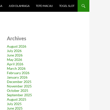
SA
JUDI OLAHRAGA
TOTO MACAU
TOGEL SLOT
Archives
August 2026
July 2026
June 2026
May 2026
April 2026
March 2026
February 2026
January 2026
December 2025
November 2025
October 2025
September 2025
August 2025
July 2025
June 2025