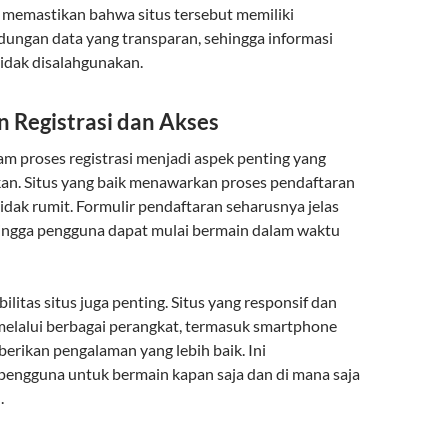
memastikan bahwa situs tersebut memiliki
ndungan data yang transparan, sehingga informasi
tidak disalahgunakan.
Registrasi dan Akses
 proses registrasi menjadi aspek penting yang
kan. Situs yang baik menawarkan proses pendaftaran
idak rumit. Formulir pendaftaran seharusnya jelas
hingga pengguna dapat mulai bermain dalam waktu
ibilitas situs juga penting. Situs yang responsif dan
elalui berbagai perangkat, termasuk smartphone
erikan pengalaman yang lebih baik. Ini
engguna untuk bermain kapan saja dan di mana saja
.