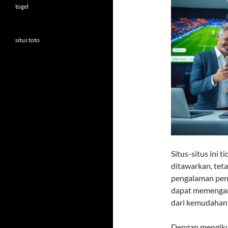
togel
situs toto
Situs-situs ini
ditawarkan, teta
pengalaman pen
dapat memengaru
dari kemudahan 
Dengan mengiku