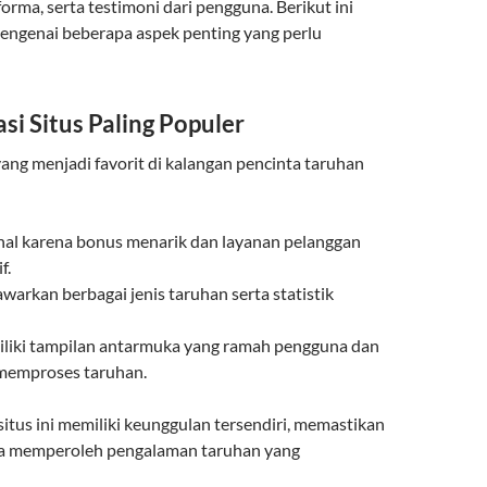
forma, serta testimoni dari pengguna. Berikut ini
mengenai beberapa aspek penting yang perlu
i Situs Paling Populer
ang menjadi favorit di kalangan pencinta taruhan
enal karena bonus menarik dan layanan pelanggan
f.
warkan berbagai jenis taruhan serta statistik
iliki tampilan antarmuka yang ramah pengguna dan
memproses taruhan.
itus ini memiliki keunggulan tersendiri, memastikan
 memperoleh pengalaman taruhan yang