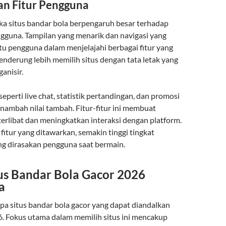
an Fitur Pengguna
a situs bandar bola berpengaruh besar terhadap
guna. Tampilan yang menarik dan navigasi yang
tu pengguna dalam menjelajahi berbagai fitur yang
enderung lebih memilih situs dengan tata letak yang
anisir.
eperti live chat, statistik pertandingan, dan promosi
nambah nilai tambah. Fitur-fitur ini membuat
terlibat dan meningkatkan interaksi dengan platform.
itur yang ditawarkan, semakin tinggi tingkat
g dirasakan pengguna saat bermain.
tus Bandar Bola Gacor 2026
a
pa situs bandar bola gacor yang dapat diandalkan
. Fokus utama dalam memilih situs ini mencakup