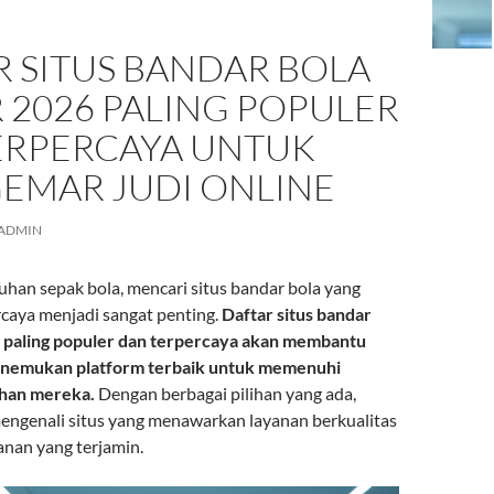
 SITUS BANDAR BOLA
 2026 PALING POPULER
ERPERCAYA UNTUK
EMAR JUDI ONLINE
ADMIN
uhan sepak bola, mencari situs bandar bola yang
rcaya menjadi sangat penting.
Daftar situs bandar
6 paling populer dan terpercaya akan membantu
nemukan platform terbaik untuk memenuhi
han mereka.
Dengan berbagai pilihan yang ada,
engenali situs yang menawarkan layanan berkualitas
anan yang terjamin.