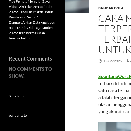
Tips Pemula Memulai Gaya
Hidup Aktif dan Sehat di Tahun
BANDAR BOLA
2026: Panduan Praktis untuk
CARA 
Kesuksesan Sehat Anda
Dampak AI dan Data Analytics
TERPE
pada Dunia Olahraga Modern
2026: Transformasi dan
TERBAI
Inovasi Terbaru
UNTUK
Recent Comments
15/06/2026
NO COMMENTS TO
SHOW.
SpontaneOurs
terbaik di Indon
satu cara terb
Situs Toto
adalah dengan m
ulasan penggun
yang akurat dan
bandar toto