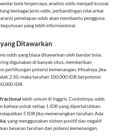
ndar bola terpercaya, analisis odds menjadi krusial.
ng berbagai jenis odds, perbandingan nilai antar
sparansi penetapan odds akan membantu pengguna
eputusan yang lebih informasional.
 yang Ditawarkan
nis odds yang biasa ditawarkan oleh bandar bola.
ring digunakan di banyak situs, memberikan
 perhitungan potensi kemenangan. Misalnya, jika
alah 2.50, maka taruhan 100.000 IDR berpotensi
50.000 IDR.
fractional
lebih umum di Inggris. Contohnya, odds
 bahwa untuk setiap 1 IDR yang dipertaruhkan,
ndapatkan 5 IDR jika memenangkan taruhan. Ada
ika
, yang menggunakan sistem positif dan negatif
kan besaran taruhan dan potensi kemenangan.