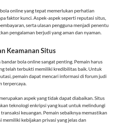
bola online yang tepat memerlukan perhatian
a faktor kunci. Aspek-aspek seperti reputasi situs,
 pembayaran, serta ulasan pengguna menjadi penentu
kan pengalaman berjudi yang aman dan nyaman.
an Keamanan Situs
 bandar bola online sangat penting. Pemain harus
ng telah terbukti memiliki kredibilitas baik. Untuk
tasi, pemain dapat mencari informasi di forum judi
an terpercaya.
erupakan aspek yang tidak dapat diabaikan. Situs
an teknologi enkripsi yang kuat untuk melindungi
n transaksi keuangan. Pemain sebaiknya memastikan
 memiliki kebijakan privasi yang jelas dan