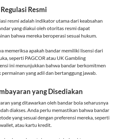
 Regulasi Resmi
lasi resmi adalah indikator utama dari keabsahan
ndar yang diakui oleh otoritas resmi dapat
inan bahwa mereka beroperasi sesuai hukum.
a memeriksa apakah bandar memiliki lisensi dari
uka, seperti PAGCOR atau UK Gambling
sensi ini menunjukkan bahwa bandar berkomitmen
k permainan yang adil dan bertanggung jawab.
mbayaran yang Disediakan
ran yang ditawarkan oleh bandar bola seharusnya
dah diakses. Anda perlu memastikan bahwa bandar
ode yang sesuai dengan preferensi mereka, seperti
wallet, atau kartu kredit.