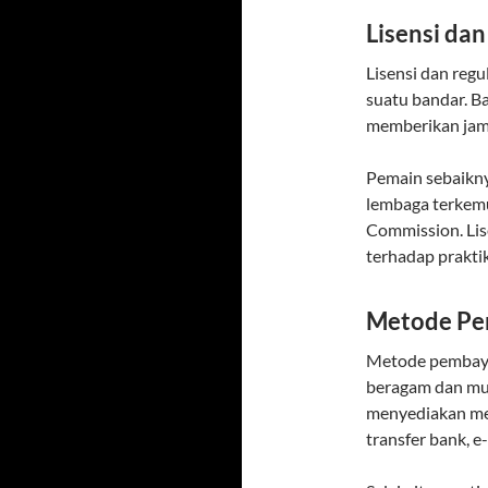
Lisensi dan
Lisensi dan regu
suatu bandar. Ba
memberikan jam
Pemain sebaikny
lembaga terkem
Commission. Li
terhadap prakti
Metode Pe
Metode pembaya
beragam dan mu
menyediakan met
transfer bank, e-