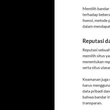
Memilih bandar 
terhadap beberap
lisensi, metode
dalam mendapat
Reputasi d
Reputasi sebuah
memilih situs ya
menentukan repu
serta situs ulas
Keamanan juga m
harus menggunak
data pribadi da
bahwa bandar ini
transparan.