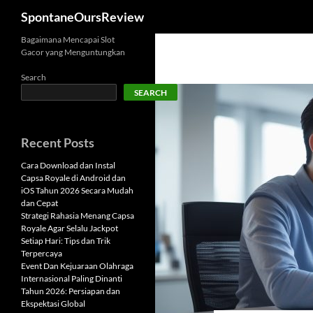
Search
SpontaneOursReview
Bagaimana Mencapai Slot
Gacor yang Menguntungkan
Search
SEARCH
Recent Posts
Cara Download dan Instal
Capsa Royale di Android dan
iOS Tahun 2026 Secara Mudah
dan Cepat
Strategi Rahasia Menang Capsa
Royale Agar Selalu Jackpot
Setiap Hari: Tips dan Trik
Terpercaya
Event Dan Kejuaraan Olahraga
Internasional Paling Dinanti
Tahun 2026: Persiapan dan
Ekspektasi Global