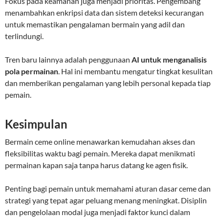
Fokus pada keamanan juga menjadi prioritas. Pengembang
menambahkan enkripsi data dan sistem deteksi kecurangan
untuk memastikan pengalaman bermain yang adil dan
terlindungi.
Tren baru lainnya adalah penggunaan
AI untuk menganalisis
pola permainan
. Hal ini membantu mengatur tingkat kesulitan
dan memberikan pengalaman yang lebih personal kepada tiap
pemain.
Kesimpulan
Bermain ceme online menawarkan kemudahan akses dan
fleksibilitas waktu bagi pemain. Mereka dapat menikmati
permainan kapan saja tanpa harus datang ke agen fisik.
Penting bagi pemain untuk memahami aturan dasar ceme dan
strategi yang tepat agar peluang menang meningkat. Disiplin
dan pengelolaan modal juga menjadi faktor kunci dalam