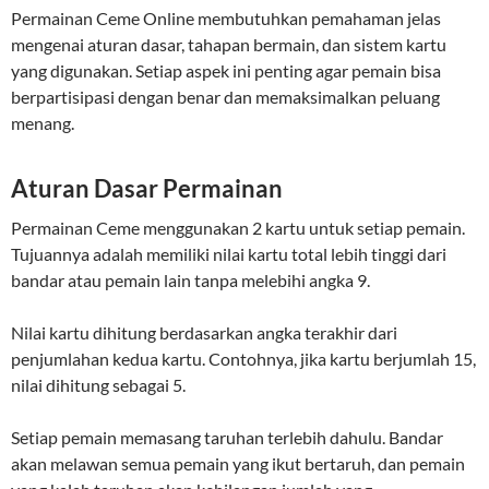
Permainan Ceme Online membutuhkan pemahaman jelas
mengenai aturan dasar, tahapan bermain, dan sistem kartu
yang digunakan. Setiap aspek ini penting agar pemain bisa
berpartisipasi dengan benar dan memaksimalkan peluang
menang.
Aturan Dasar Permainan
Permainan Ceme menggunakan 2 kartu untuk setiap pemain.
Tujuannya adalah memiliki nilai kartu total lebih tinggi dari
bandar atau pemain lain tanpa melebihi angka 9.
Nilai kartu dihitung berdasarkan angka terakhir dari
penjumlahan kedua kartu. Contohnya, jika kartu berjumlah 15,
nilai dihitung sebagai 5.
Setiap pemain memasang taruhan terlebih dahulu. Bandar
akan melawan semua pemain yang ikut bertaruh, dan pemain