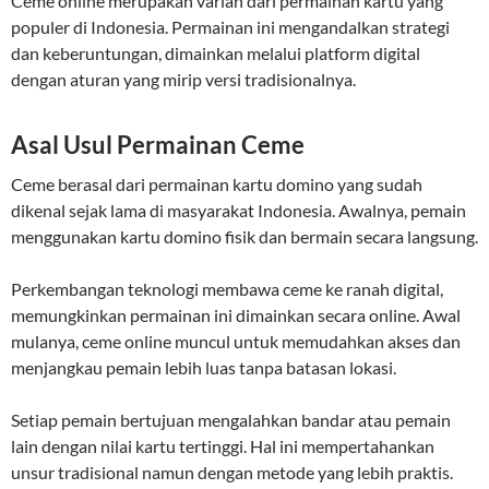
Ceme online merupakan varian dari permainan kartu yang
populer di Indonesia. Permainan ini mengandalkan strategi
dan keberuntungan, dimainkan melalui platform digital
dengan aturan yang mirip versi tradisionalnya.
Asal Usul Permainan Ceme
Ceme berasal dari permainan kartu domino yang sudah
dikenal sejak lama di masyarakat Indonesia. Awalnya, pemain
menggunakan kartu domino fisik dan bermain secara langsung.
Perkembangan teknologi membawa ceme ke ranah digital,
memungkinkan permainan ini dimainkan secara online. Awal
mulanya, ceme online muncul untuk memudahkan akses dan
menjangkau pemain lebih luas tanpa batasan lokasi.
Setiap pemain bertujuan mengalahkan bandar atau pemain
lain dengan nilai kartu tertinggi. Hal ini mempertahankan
unsur tradisional namun dengan metode yang lebih praktis.