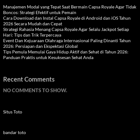
Manajemen Modal yang Tepat Saat Bermain Capsa Royale Agar Tidak
Boncos: Strategi Efektif untuk Pemain
Cara Download dan Instal Capsa Royale di Android dan iOS Tahun
2026 Secara Mudah dan Cepat
Strategi Rahasia Menang Capsa Royale Agar Selalu Jackpot Setiap
Hari: Tips dan Trik Terpercaya
Event Dan Kejuaraan Olahraga Internasional Paling Dinanti Tahun
2026: Persiapan dan Ekspektasi Global
Tips Pemula Memulai Gaya Hidup Aktif dan Sehat di Tahun 2026:
Panduan Praktis untuk Kesuksesan Sehat Anda
Recent Comments
NO COMMENTS TO SHOW.
Situs Toto
bandar toto