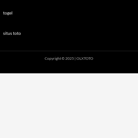
togel
situs toto
Copyright © 2025 |
OLXTOTO