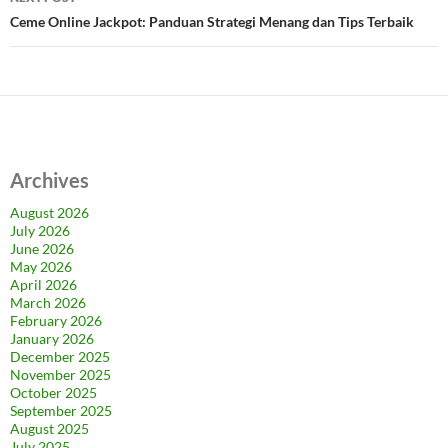
Ceme Online Jackpot: Panduan Strategi Menang dan Tips Terbaik
Archives
August 2026
July 2026
June 2026
May 2026
April 2026
March 2026
February 2026
January 2026
December 2025
November 2025
October 2025
September 2025
August 2025
July 2025