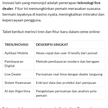
Inovasi lain yang menonjol adalah penerapan
teknologi live
dealer
. Fitur ini memungkinkan pemain merasakan suasana
bermain layaknya di kasino nyata, meningkatkan interaksi dan
kepercayaan pengguna.
Tabel berikut merinci tren dan fitur baru dalam ceme online:
TREN/INOVASI
DESKRIPSI SINGKAT
Aplikasi Mobile
Akses cepat dan user-friendly dari ponsel
Pembayaran
Metode pembayaran modern dan beragam
Digital
Live Dealer
Permainan real-time dengan dealer langsung
Sistem Keamanan
Enkripsi data dan proteksi dari penipuan
AI dan Algoritma
Pengelolaan permainan dan analisis pola
pemain