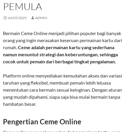
PEMULA
04/05/2025
ADMIN
Bermain Ceme Online menjadi pilihan populer bagi banyak
orang yang ingin merasakan keseruan permainan kartu dari
rumah.
Ceme adalah permainan kartu yang sederhana
namun menuntut strategi dan keberuntungan, sehingga
cocok untuk pemain dari berbagai tingkat pengalaman.
Platform online menyediakan kemudahan akses dan variasi
taruhan yang fleksibel, membuat pemain lebih leluasa
menentukan cara bermain sesuai keinginan. Dengan aturan
yang mudah dipahami, siapa saja bisa mulai bermain tanpa
hambatan besar.
Pengertian Ceme Online