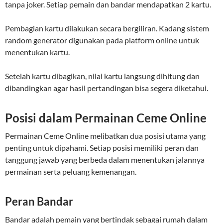
tanpa joker. Setiap pemain dan bandar mendapatkan 2 kartu.
Pembagian kartu dilakukan secara bergiliran. Kadang sistem
random generator digunakan pada platform online untuk
menentukan kartu.
Setelah kartu dibagikan, nilai kartu langsung dihitung dan
dibandingkan agar hasil pertandingan bisa segera diketahui.
Posisi dalam Permainan Ceme Online
Permainan Ceme Online melibatkan dua posisi utama yang
penting untuk dipahami. Setiap posisi memiliki peran dan
tanggung jawab yang berbeda dalam menentukan jalannya
permainan serta peluang kemenangan.
Peran Bandar
Bandar adalah pemain yang bertindak sebagai rumah dalam