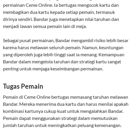
permainan Ceme Online. Ia bertugas mengocok kartu dan
membagikan dua kartu kepada setiap pemain, termasuk
dirinya sendiri. Bandar juga menetapkan nilai taruhan dan
menjadi lawan semua pemain lain di meja.
Sebagai pusat permainan, Bandar mengambil risiko lebih besar
karena harus melawan seluruh pemain. Namun, keuntungan
yang diperoleh juga lebih tinggi saat ia menang. Kemampuan
Bandar dalam mengelola taruhan dan strategi kartu sangat
penting untuk menjaga keseimbangan permainan.
Tugas Pemain
Pemain di Ceme Online bertugas memasang taruhan melawan
Bandar. Mereka menerima dua kartu dan harus menilai apakah
kombinasi kartunya cukup kuat untuk mengalahkan Bandar.
Pemain dapat menggunakan strategi dalam memutuskan
jumlah taruhan untuk meningkatkan peluang kemenangan.