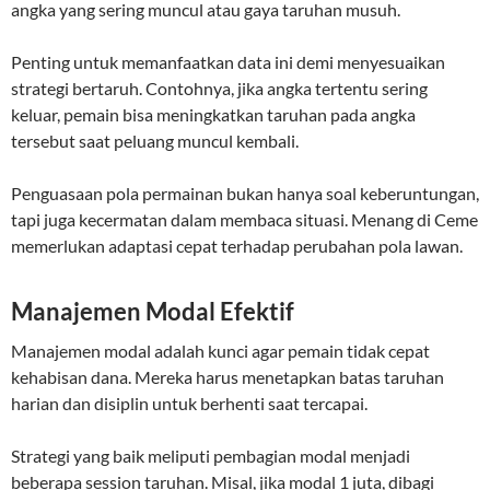
angka yang sering muncul atau gaya taruhan musuh.
Penting untuk memanfaatkan data ini demi menyesuaikan
strategi bertaruh. Contohnya, jika angka tertentu sering
keluar, pemain bisa meningkatkan taruhan pada angka
tersebut saat peluang muncul kembali.
Penguasaan pola permainan bukan hanya soal keberuntungan,
tapi juga kecermatan dalam membaca situasi. Menang di Ceme
memerlukan adaptasi cepat terhadap perubahan pola lawan.
Manajemen Modal Efektif
Manajemen modal adalah kunci agar pemain tidak cepat
kehabisan dana. Mereka harus menetapkan batas taruhan
harian dan disiplin untuk berhenti saat tercapai.
Strategi yang baik meliputi pembagian modal menjadi
beberapa session taruhan. Misal, jika modal 1 juta, dibagi