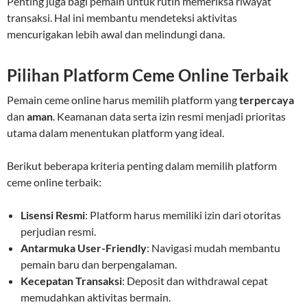
Penting juga bagi pemain untuk rutin memeriksa riwayat
transaksi. Hal ini membantu mendeteksi aktivitas
mencurigakan lebih awal dan melindungi dana.
Pilihan Platform Ceme Online Terbaik
Pemain ceme online harus memilih platform yang
terpercaya
dan
aman
. Keamanan data serta izin resmi menjadi prioritas
utama dalam menentukan platform yang ideal.
Berikut beberapa kriteria penting dalam memilih platform
ceme online terbaik:
Lisensi Resmi
: Platform harus memiliki izin dari otoritas
perjudian resmi.
Antarmuka User-Friendly
: Navigasi mudah membantu
pemain baru dan berpengalaman.
Kecepatan Transaksi
: Deposit dan withdrawal cepat
memudahkan aktivitas bermain.