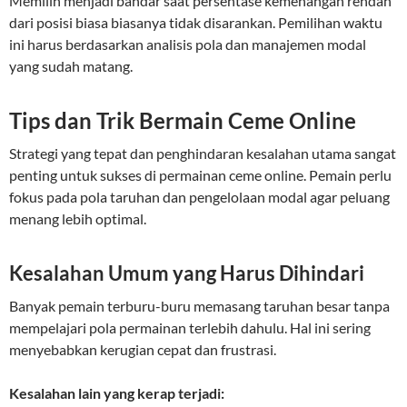
Memilih menjadi bandar saat persentase kemenangan rendah
dari posisi biasa biasanya tidak disarankan. Pemilihan waktu
ini harus berdasarkan analisis pola dan manajemen modal
yang sudah matang.
Tips dan Trik Bermain Ceme Online
Strategi yang tepat dan penghindaran kesalahan utama sangat
penting untuk sukses di permainan ceme online. Pemain perlu
fokus pada pola taruhan dan pengelolaan modal agar peluang
menang lebih optimal.
Kesalahan Umum yang Harus Dihindari
Banyak pemain terburu-buru memasang taruhan besar tanpa
mempelajari pola permainan terlebih dahulu. Hal ini sering
menyebabkan kerugian cepat dan frustrasi.
Kesalahan lain yang kerap terjadi: