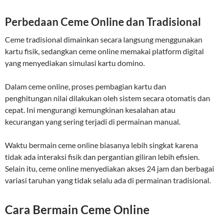
Perbedaan Ceme Online dan Tradisional
Ceme tradisional dimainkan secara langsung menggunakan
kartu fisik, sedangkan ceme online memakai platform digital
yang menyediakan simulasi kartu domino.
Dalam ceme online, proses pembagian kartu dan
penghitungan nilai dilakukan oleh sistem secara otomatis dan
cepat. Ini mengurangi kemungkinan kesalahan atau
kecurangan yang sering terjadi di permainan manual.
Waktu bermain ceme online biasanya lebih singkat karena
tidak ada interaksi fisik dan pergantian giliran lebih efisien.
Selain itu, ceme online menyediakan akses 24 jam dan berbagai
variasi taruhan yang tidak selalu ada di permainan tradisional.
Cara Bermain Ceme Online