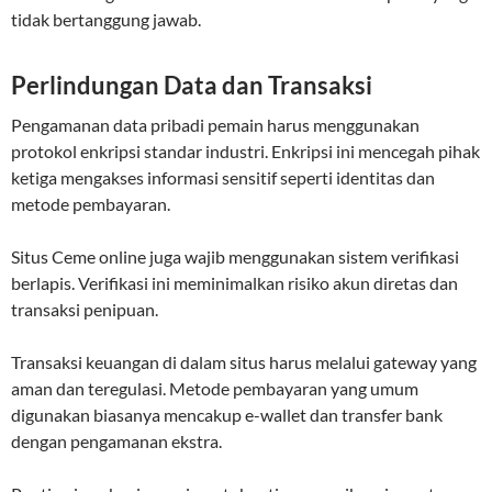
tidak bertanggung jawab.
Perlindungan Data dan Transaksi
Pengamanan data pribadi pemain harus menggunakan
protokol enkripsi standar industri. Enkripsi ini mencegah pihak
ketiga mengakses informasi sensitif seperti identitas dan
metode pembayaran.
Situs Ceme online juga wajib menggunakan sistem verifikasi
berlapis. Verifikasi ini meminimalkan risiko akun diretas dan
transaksi penipuan.
Transaksi keuangan di dalam situs harus melalui gateway yang
aman dan teregulasi. Metode pembayaran yang umum
digunakan biasanya mencakup e-wallet dan transfer bank
dengan pengamanan ekstra.