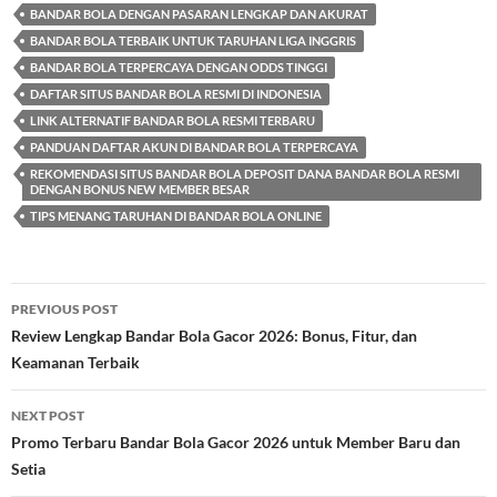
BANDAR BOLA DENGAN PASARAN LENGKAP DAN AKURAT
BANDAR BOLA TERBAIK UNTUK TARUHAN LIGA INGGRIS
BANDAR BOLA TERPERCAYA DENGAN ODDS TINGGI
DAFTAR SITUS BANDAR BOLA RESMI DI INDONESIA
LINK ALTERNATIF BANDAR BOLA RESMI TERBARU
PANDUAN DAFTAR AKUN DI BANDAR BOLA TERPERCAYA
REKOMENDASI SITUS BANDAR BOLA DEPOSIT DANA BANDAR BOLA RESMI
DENGAN BONUS NEW MEMBER BESAR
TIPS MENANG TARUHAN DI BANDAR BOLA ONLINE
Post
PREVIOUS POST
navigation
Review Lengkap Bandar Bola Gacor 2026: Bonus, Fitur, dan
Keamanan Terbaik
NEXT POST
Promo Terbaru Bandar Bola Gacor 2026 untuk Member Baru dan
Setia