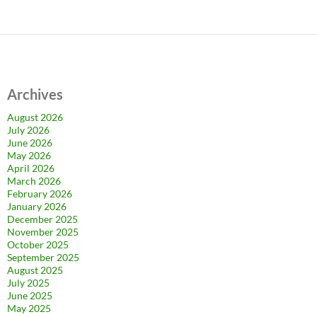
Archives
August 2026
July 2026
June 2026
May 2026
April 2026
March 2026
February 2026
January 2026
December 2025
November 2025
October 2025
September 2025
August 2025
July 2025
June 2025
May 2025