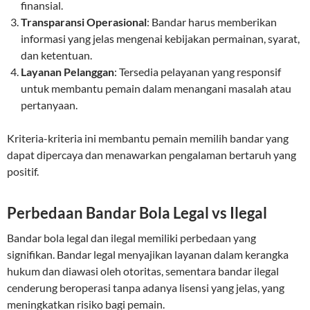
finansial.
Transparansi Operasional
: Bandar harus memberikan
informasi yang jelas mengenai kebijakan permainan, syarat,
dan ketentuan.
Layanan Pelanggan
: Tersedia pelayanan yang responsif
untuk membantu pemain dalam menangani masalah atau
pertanyaan.
Kriteria-kriteria ini membantu pemain memilih bandar yang
dapat dipercaya dan menawarkan pengalaman bertaruh yang
positif.
Perbedaan Bandar Bola Legal vs Ilegal
Bandar bola legal dan ilegal memiliki perbedaan yang
signifikan. Bandar legal menyajikan layanan dalam kerangka
hukum dan diawasi oleh otoritas, sementara bandar ilegal
cenderung beroperasi tanpa adanya lisensi yang jelas, yang
meningkatkan risiko bagi pemain.