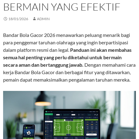
BERMAIN YANG EFEKTIF
18/01/2026
ADMIN
Bandar Bola Gacor 2026 menawarkan peluang menarik bagi
para penggemar taruhan olahraga yang ingin berpartisipasi
dalam platform resmi dan legal.
Panduan ini akan membahas
semua hal penting yang perlu diketahui untuk bermain
secara aman dan bertanggung jawab.
Dengan memahami cara
kerja Bandar Bola Gacor dan berbagai fitur yang ditawarkan,
pemain dapat memaksimalkan pengalaman taruhan mereka.