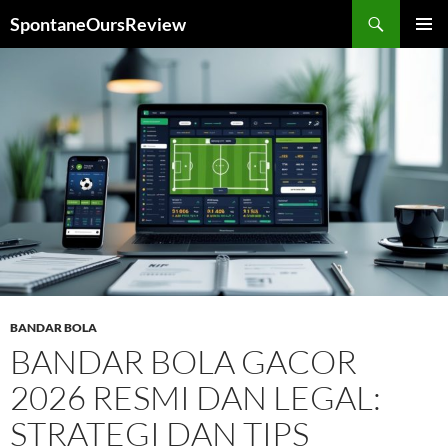
Search
SpontaneOursReview
SKIP
PRIMAR
TO
MENU
CONTENT
BANDAR BOLA
BANDAR BOLA GACOR
2026 RESMI DAN LEGAL:
STRATEGI DAN TIPS