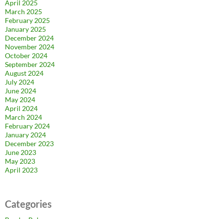
April 2025
March 2025
February 2025
January 2025
December 2024
November 2024
October 2024
September 2024
August 2024
July 2024
June 2024
May 2024
April 2024
March 2024
February 2024
January 2024
December 2023
June 2023
May 2023
April 2023
Categories