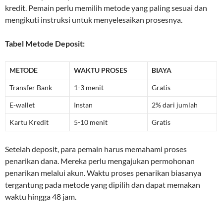
kredit. Pemain perlu memilih metode yang paling sesuai dan
mengikuti instruksi untuk menyelesaikan prosesnya.
Tabel Metode Deposit:
METODE
WAKTU PROSES
BIAYA
Transfer Bank
1-3 menit
Gratis
E-wallet
Instan
2% dari jumlah
Kartu Kredit
5-10 menit
Gratis
Setelah deposit, para pemain harus memahami proses
penarikan dana. Mereka perlu mengajukan permohonan
penarikan melalui akun. Waktu proses penarikan biasanya
tergantung pada metode yang dipilih dan dapat memakan
waktu hingga 48 jam.