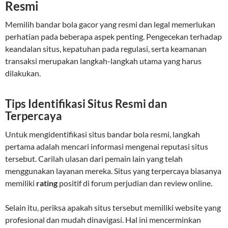
Resmi
Memilih bandar bola gacor yang resmi dan legal memerlukan
perhatian pada beberapa aspek penting. Pengecekan terhadap
keandalan situs, kepatuhan pada regulasi, serta keamanan
transaksi merupakan langkah-langkah utama yang harus
dilakukan.
Tips Identifikasi Situs Resmi dan
Terpercaya
Untuk mengidentifikasi situs bandar bola resmi, langkah
pertama adalah mencari informasi mengenai reputasi situs
tersebut. Carilah ulasan dari pemain lain yang telah
menggunakan layanan mereka. Situs yang terpercaya biasanya
memiliki
rating
positif di forum perjudian dan review online.
Selain itu, periksa apakah situs tersebut memiliki website yang
profesional dan mudah dinavigasi. Hal ini mencerminkan