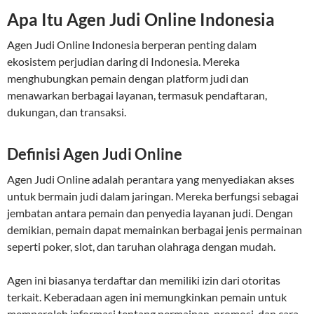
Apa Itu Agen Judi Online Indonesia
Agen Judi Online Indonesia berperan penting dalam
ekosistem perjudian daring di Indonesia. Mereka
menghubungkan pemain dengan platform judi dan
menawarkan berbagai layanan, termasuk pendaftaran,
dukungan, dan transaksi.
Definisi Agen Judi Online
Agen Judi Online adalah perantara yang menyediakan akses
untuk bermain judi dalam jaringan. Mereka berfungsi sebagai
jembatan antara pemain dan penyedia layanan judi. Dengan
demikian, pemain dapat memainkan berbagai jenis permainan
seperti poker, slot, dan taruhan olahraga dengan mudah.
Agen ini biasanya terdaftar dan memiliki izin dari otoritas
terkait. Keberadaan agen ini memungkinkan pemain untuk
memperoleh informasi tentang permainan, promosi, dan cara