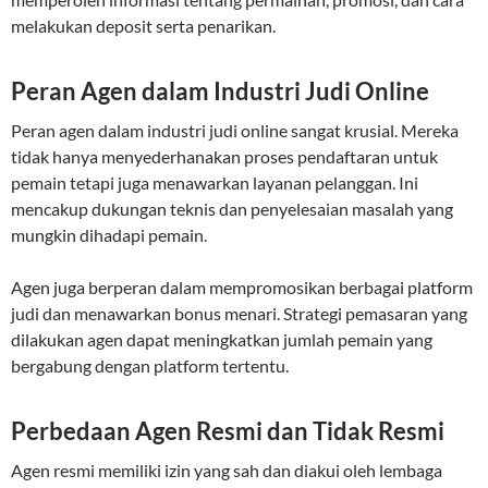
melakukan deposit serta penarikan.
Peran Agen dalam Industri Judi Online
Peran agen dalam industri judi online sangat krusial. Mereka
tidak hanya menyederhanakan proses pendaftaran untuk
pemain tetapi juga menawarkan layanan pelanggan. Ini
mencakup dukungan teknis dan penyelesaian masalah yang
mungkin dihadapi pemain.
Agen juga berperan dalam mempromosikan berbagai platform
judi dan menawarkan bonus menari. Strategi pemasaran yang
dilakukan agen dapat meningkatkan jumlah pemain yang
bergabung dengan platform tertentu.
Perbedaan Agen Resmi dan Tidak Resmi
Agen resmi memiliki izin yang sah dan diakui oleh lembaga