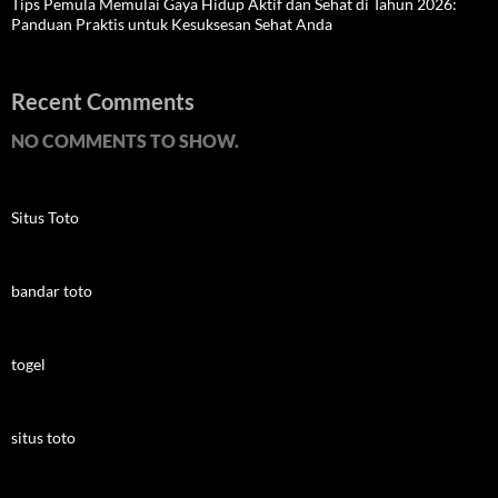
Tips Pemula Memulai Gaya Hidup Aktif dan Sehat di Tahun 2026:
Panduan Praktis untuk Kesuksesan Sehat Anda
Recent Comments
NO COMMENTS TO SHOW.
Situs Toto
bandar toto
togel
situs toto