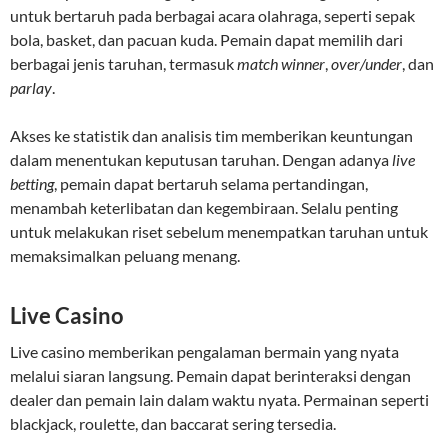
untuk bertaruh pada berbagai acara olahraga, seperti sepak
bola, basket, dan pacuan kuda. Pemain dapat memilih dari
berbagai jenis taruhan, termasuk
match winner
,
over/under
, dan
parlay
.
Akses ke statistik dan analisis tim memberikan keuntungan
dalam menentukan keputusan taruhan. Dengan adanya
live
betting
, pemain dapat bertaruh selama pertandingan,
menambah keterlibatan dan kegembiraan. Selalu penting
untuk melakukan riset sebelum menempatkan taruhan untuk
memaksimalkan peluang menang.
Live Casino
Live casino memberikan pengalaman bermain yang nyata
melalui siaran langsung. Pemain dapat berinteraksi dengan
dealer dan pemain lain dalam waktu nyata. Permainan seperti
blackjack, roulette, dan baccarat sering tersedia.