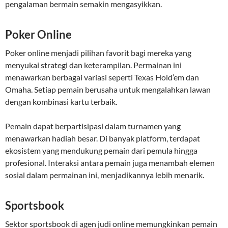
pengalaman bermain semakin mengasyikkan.
Poker Online
Poker online menjadi pilihan favorit bagi mereka yang
menyukai strategi dan keterampilan. Permainan ini
menawarkan berbagai variasi seperti Texas Hold’em dan
Omaha. Setiap pemain berusaha untuk mengalahkan lawan
dengan kombinasi kartu terbaik.
Pemain dapat berpartisipasi dalam turnamen yang
menawarkan hadiah besar. Di banyak platform, terdapat
ekosistem yang mendukung pemain dari pemula hingga
profesional. Interaksi antara pemain juga menambah elemen
sosial dalam permainan ini, menjadikannya lebih menarik.
Sportsbook
Sektor sportsbook di agen judi online memungkinkan pemain