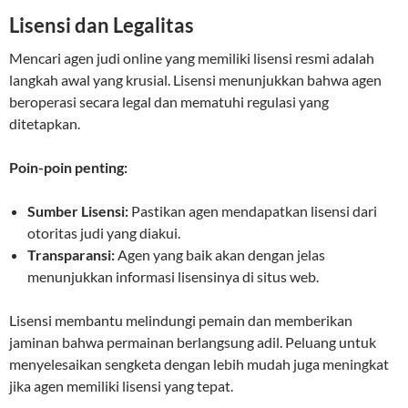
Lisensi dan Legalitas
Mencari agen judi online yang memiliki lisensi resmi adalah
langkah awal yang krusial. Lisensi menunjukkan bahwa agen
beroperasi secara legal dan mematuhi regulasi yang
ditetapkan.
Poin-poin penting:
Sumber Lisensi:
Pastikan agen mendapatkan lisensi dari
otoritas judi yang diakui.
Transparansi:
Agen yang baik akan dengan jelas
menunjukkan informasi lisensinya di situs web.
Lisensi membantu melindungi pemain dan memberikan
jaminan bahwa permainan berlangsung adil. Peluang untuk
menyelesaikan sengketa dengan lebih mudah juga meningkat
jika agen memiliki lisensi yang tepat.