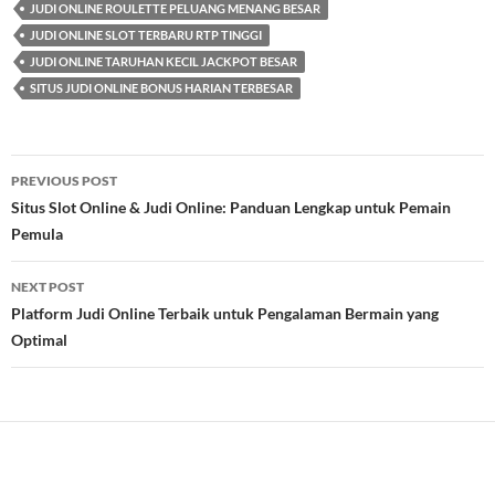
JUDI ONLINE ROULETTE PELUANG MENANG BESAR
JUDI ONLINE SLOT TERBARU RTP TINGGI
JUDI ONLINE TARUHAN KECIL JACKPOT BESAR
SITUS JUDI ONLINE BONUS HARIAN TERBESAR
Post
PREVIOUS POST
navigation
Situs Slot Online & Judi Online: Panduan Lengkap untuk Pemain
Pemula
NEXT POST
Platform Judi Online Terbaik untuk Pengalaman Bermain yang
Optimal