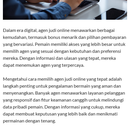
Dalam era digital, agen judi online menawarkan berbagai
kemudahan, termasuk bonus menarik dan pilihan pembayaran
yang bervariasi. Pemain memiliki akses yang lebih besar untuk
memilih agen yang sesuai dengan kebutuhan dan preferensi
mereka. Dengan informasi dan ulasan yang tepat, mereka
dapat menemukan agen yang terpercaya.
Mengetahui cara memilih agen judi online yang tepat adalah
langkah penting untuk pengalaman bermain yang aman dan
menyenangkan. Banyak agen menawarkan layanan pelanggan
yang responsif dan fitur keamanan canggih untuk melindungi
data pribadi pemain. Dengan informasi yang cukup, mereka
dapat membuat keputusan yang lebih baik dan menikmati
permainan dengan tenang.