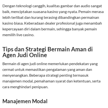
Dengan teknologi canggih, kualitas gambar dan audio sangat
baik, menciptakan suasana kasino yang nyata. Pemain merasa
lebih terlibat dan kurang terasing dibandingkan permainan
kasino biasa. Keberadaan dealer profesional juga menambah
kepercayaan diri dalam bermain, sehingga banyak pemain
memilih live casino.
Tips dan Strategi Bermain Aman di
Agen Judi Online
Bermain di agen judi online memerlukan pendekatan yang
cermat untuk memastikan pengalaman yang aman dan
menyenangkan. Beberapa strategi penting termasuk
manajemen modal, pemahaman syarat dan ketentuan, serta
cara menghindari penipuan.
Manajemen Modal