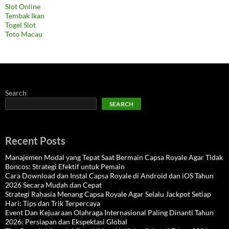
Slot Online
Tembak Ikan
Togel Slot
Toto Macau
Search
SEARCH
Recent Posts
Manajemen Modal yang Tepat Saat Bermain Capsa Royale Agar Tidak
Boncos: Strategi Efektif untuk Pemain
Cara Download dan Instal Capsa Royale di Android dan iOS Tahun
2026 Secara Mudah dan Cepat
Strategi Rahasia Menang Capsa Royale Agar Selalu Jackpot Setiap
Hari: Tips dan Trik Terpercaya
Event Dan Kejuaraan Olahraga Internasional Paling Dinanti Tahun
2026: Persiapan dan Ekspektasi Global