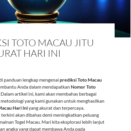
SI TOTO MACAU JITU
RAT HARI INI
 di panduan lengkap mengenai
prediksi Toto Macau
embantu Anda dalam mendapatkan
Nomor Toto
. Dalam artikel ini, kami akan membahas berbagai
 metodologi yang kami gunakan untuk menghasilkan
acau Hari Ini
yang akurat dan terpercaya.
 terkini akan dibahas demi meningkatkan peluang
inan Togel Macau. Mari kita eksplorasi lebih lanjut
an angka yang dapat membawa Anda pada