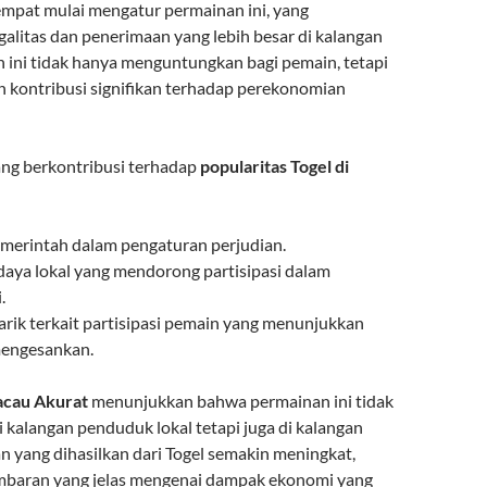
mpat mulai mengatur permainan ini, yang
galitas dan penerimaan yang lebih besar di kalangan
n ini tidak hanya menguntungkan bagi pemain, tetapi
 kontribusi signifikan terhadap perekonomian
ang berkontribusi terhadap
popularitas Togel di
erintah dalam pengaturan perjudian.
aya lokal yang mendorong partisipasi dalam
.
arik terkait partisipasi pemain yang menunjukkan
mengesankan.
acau Akurat
menunjukkan bahwa permainan ini tidak
 kalangan penduduk lokal tetapi juga di kalangan
n yang dihasilkan dari Togel semakin meningkat,
baran yang jelas mengenai dampak ekonomi yang