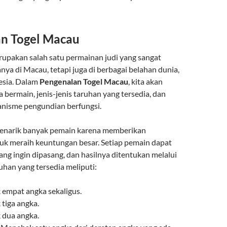
n Togel Macau
upakan salah satu permainan judi yang sangat
anya di Macau, tetapi juga di berbagai belahan dunia,
esia. Dalam
Pengenalan Togel Macau
, kita akan
 bermain, jenis-jenis taruhan yang tersedia, dan
nisme pengundian berfungsi.
menarik banyak pemain karena memberikan
k meraih keuntungan besar. Setiap pemain dapat
ng ingin dipasang, dan hasilnya ditentukan melalui
uhan yang tersedia meliputi:
empat angka sekaligus.
tiga angka.
 dua angka.