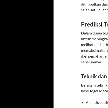
ditimbulkan dari
salah satu pilar
Prediksi T
Dalam dunia tog
untuk meningka
melibatkan berb
memaksimalkan a
dan pemahaman 
sebelumnya.
Teknik dan
Beragam
teknik
hasil Togel Mac
Analisis sta