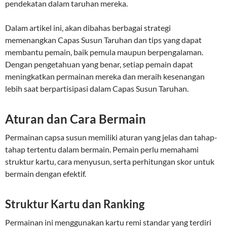
pendekatan dalam taruhan mereka.
Dalam artikel ini, akan dibahas berbagai strategi
memenangkan Capas Susun Taruhan dan tips yang dapat
membantu pemain, baik pemula maupun berpengalaman.
Dengan pengetahuan yang benar, setiap pemain dapat
meningkatkan permainan mereka dan meraih kesenangan
lebih saat berpartisipasi dalam Capas Susun Taruhan.
Aturan dan Cara Bermain
Permainan capsa susun memiliki aturan yang jelas dan tahap-
tahap tertentu dalam bermain. Pemain perlu memahami
struktur kartu, cara menyusun, serta perhitungan skor untuk
bermain dengan efektif.
Struktur Kartu dan Ranking
Permainan ini menggunakan kartu remi standar yang terdiri