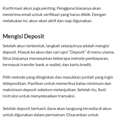
Konfirmasi akun juga penting. Pengguna biasanya akan
menerima email untuk verifikasi yang harus diklik. Dengan
melakukan ini, akun akan aktif dan siap digunakan.
Mengisi Deposit
Setelah akun terbentuk, langkah selanjutnya adalah mengisi
deposit. Masuk ke akun dan cari opsi “Deposit” di menu utama.
Situs biasanya menawarkan beberapa metode pembayaran,
termasuk transfer bank, e-wallet, dan kartu kredit.
Pilih metode yang diinginkan dan masukkan jumlah yang ingin
didepositkan. Pastikan untuk memeriksa batas minimum dan
maksimum deposit sebelum melanjutkan. Setelah itu, ikuti
instruksi untuk menyelesaikan transaksi.
Setelah deposit berhasil, dana akan langsung tersedia di akun
untuk digunakan dalam permainan. Disarankan untuk