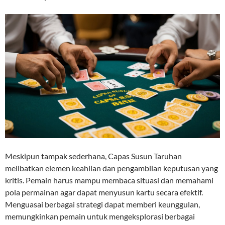
Meskipun tampak sederhana, Capas Susun Taruhan
melibatkan elemen keahlian dan pengambilan keputusan yang
kritis. Pemain harus mampu membaca situasi dan memahami
pola permainan agar dapat menyusun kartu secara efektif.
Menguasai berbagai strategi dapat memberi keunggulan,
memungkinkan pemain untuk mengeksplorasi berbagai