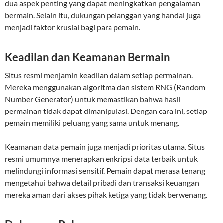
dua aspek penting yang dapat meningkatkan pengalaman
bermain. Selain itu, dukungan pelanggan yang handal juga
menjadi faktor krusial bagi para pemain.
Keadilan dan Keamanan Bermain
Situs resmi menjamin keadilan dalam setiap permainan.
Mereka menggunakan algoritma dan sistem RNG (Random
Number Generator) untuk memastikan bahwa hasil
permainan tidak dapat dimanipulasi. Dengan cara ini, setiap
pemain memiliki peluang yang sama untuk menang.
Keamanan data pemain juga menjadi prioritas utama. Situs
resmi umumnya menerapkan enkripsi data terbaik untuk
melindungi informasi sensitif. Pemain dapat merasa tenang
mengetahui bahwa detail pribadi dan transaksi keuangan
mereka aman dari akses pihak ketiga yang tidak berwenang.