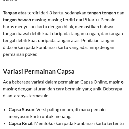
Tangan atas
terdiri dari 3 kartu, sedangkan
tangan tengah
dan
tangan bawah
masing-masing terdiri dari 5 kartu. Pemain
harus menyusun kartu dengan bijak, memastikan bahwa
tangan bawah lebih kuat daripada tangan tengah, dan tangan
tengah lebih kuat daripada tangan atas. Penilaian tangan
didasarkan pada kombinasi kartu yang ada, mirip dengan
permainan poker.
Variasi Permainan Capsa
Ada beberapa variasi dalam permainan Capsa Online, masing-
masing dengan aturan dan cara bermain yang unik. Beberapa
di antaranya termasuk:
Capsa Susun
: Versi paling umum, di mana pemain
menyusun kartu untuk menang.
Capsa Kecil
: Memfokuskan pada kombinasi kartu tertentu