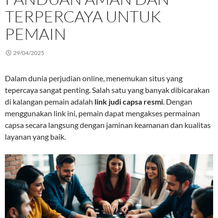
TERPERCAYA UNTUK
PEMAIN
29/04/2025
Dalam dunia perjudian online, menemukan situs yang
tepercaya sangat penting. Salah satu yang banyak dibicarakan
di kalangan pemain adalah
link judi capsa resmi
. Dengan
menggunakan link ini, pemain dapat mengakses permainan
capsa secara langsung dengan jaminan keamanan dan kualitas
layanan yang baik.