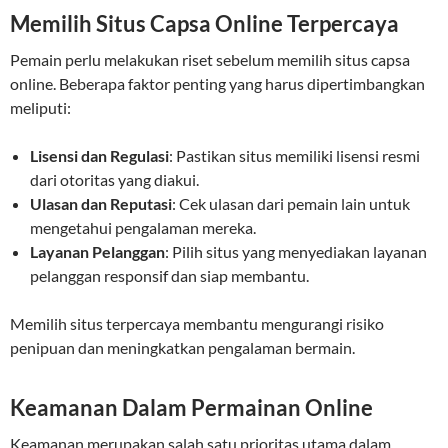
Memilih Situs Capsa Online Terpercaya
Pemain perlu melakukan riset sebelum memilih situs capsa
online. Beberapa faktor penting yang harus dipertimbangkan
meliputi:
Lisensi dan Regulasi
: Pastikan situs memiliki lisensi resmi
dari otoritas yang diakui.
Ulasan dan Reputasi
: Cek ulasan dari pemain lain untuk
mengetahui pengalaman mereka.
Layanan Pelanggan
: Pilih situs yang menyediakan layanan
pelanggan responsif dan siap membantu.
Memilih situs terpercaya membantu mengurangi risiko
penipuan dan meningkatkan pengalaman bermain.
Keamanan Dalam Permainan Online
Keamanan merupakan salah satu prioritas utama dalam