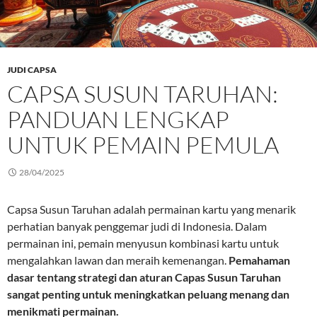
JUDI CAPSA
CAPSA SUSUN TARUHAN:
PANDUAN LENGKAP
UNTUK PEMAIN PEMULA
28/04/2025
Capsa Susun Taruhan adalah permainan kartu yang menarik
perhatian banyak penggemar judi di Indonesia. Dalam
permainan ini, pemain menyusun kombinasi kartu untuk
mengalahkan lawan dan meraih kemenangan.
Pemahaman
dasar tentang strategi dan aturan Capas Susun Taruhan
sangat penting untuk meningkatkan peluang menang dan
menikmati permainan.